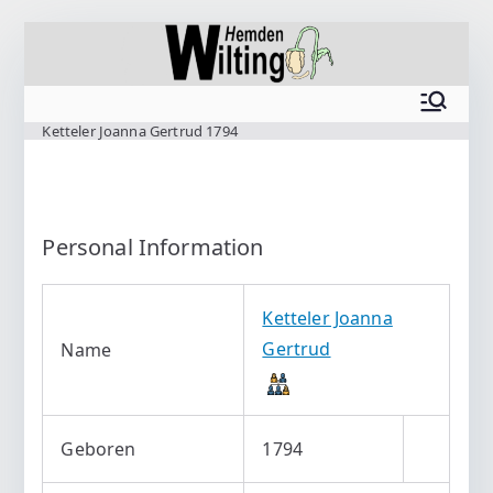
Zum
Inhalt
springen
www.wilting.org
Ketteler Joanna Gertrud 1794
Personal Information
Ketteler Joanna
Gertrud
Name
Geboren
1794