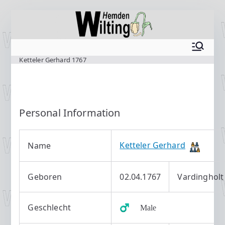
Zum
Inhalt
springen
www.wilting.org
Ketteler Gerhard 1767
Personal Information
Ketteler Gerhard
Name
Geboren
02.04.1767
Vardingholt
Geschlecht
♂️ Male