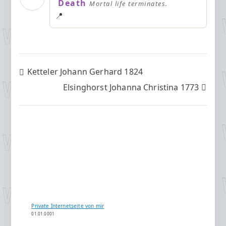
Death
Mortal life terminates.
📍
Beitragsnavigation
Ketteler Johann Gerhard 1824
Elsinghorst Johanna Christina 1773
Private Internetseite von mir
01.01.0001