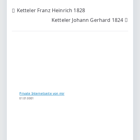
Beitragsnavigation
Ketteler Franz Heinrich 1828
Ketteler Johann Gerhard 1824
Private Internetseite von mir
01.01.0001