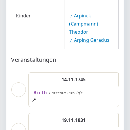
Kinder
♂️
Arpinck
(Campmann)
Theodor
♂️
Arping Geradus
Veranstaltungen
14.11.1745
Birth
Entering into life.
📍
19.11.1831