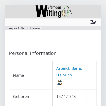
Zum
Inhalt
springen
www.wilting.org
Arpinck Bernd Heinrich
Personal Information
Arpinck Bernd
Heinrich
Name
Geboren
14.11.1745