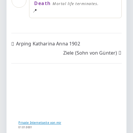
Death
Mortal life terminates.
📍
Beitragsnavigation
Arping Katharina Anna 1902
Ziele (Sohn von Günter)
Private Internetseite von mir
01.01.0001