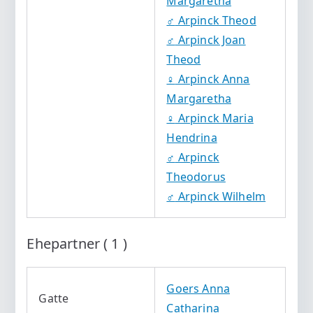
Margaretha
♂️
Arpinck Theod
♂️
Arpinck Joan
Theod
♀️
Arpinck Anna
Margaretha
♀️
Arpinck Maria
Hendrina
♂️
Arpinck
Theodorus
♂️
Arpinck Wilhelm
Ehepartner ( 1 )
Goers Anna
Gatte
Catharina