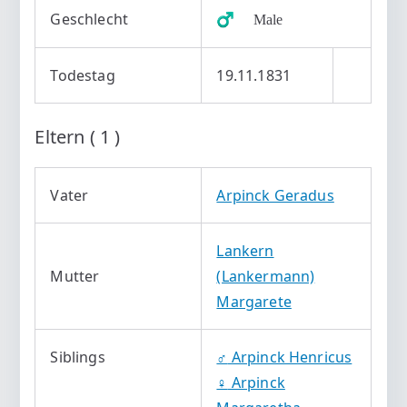
Geschlecht
♂️ Male
Todestag
19.11.1831
Eltern ( 1 )
Vater
Arpinck Geradus
Lankern
Mutter
(Lankermann)
Margarete
Siblings
♂️
Arpinck Henricus
♀️
Arpinck