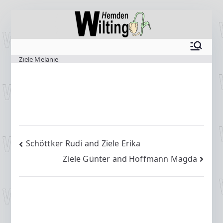
Zum
Inhalt
springen
www.wilting.org
Ziele Melanie
Beitragsnavigation
Schöttker Rudi and Ziele Erika
Ziele Günter and Hoffmann Magda