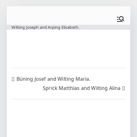
Zum
Inhalt
www.wilting.org
springen
Wilting Joseph and Arping Elisabeth.
Beitragsnavigation
Büning Josef and Wilting Maria.
Sprick Matthias and Wilting Alina