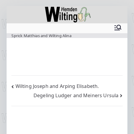
Zum
Inhalt
springen
www.wilting.org
Sprick Matthias and Wilting Alina
Beitragsnavigation
Wilting Joseph and Arping Elisabeth.
Degeling Ludger and Meiners Ursula