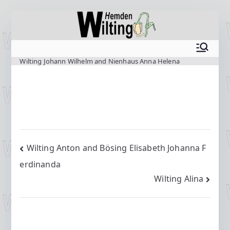
Zum
Inhalt
springen
www.wilting.org
Wilting Johann Wilhelm and Nienhaus Anna Helena
Beitragsnavigation
Wilting Anton and Bösing Elisabeth Johanna F
erdinanda
Wilting Alina