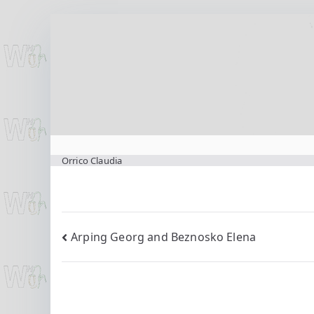
Zum
Inhalt
springen
www.wilting.org
Orrico Claudia
Beitragsnavigation
Arping Georg and Beznosko Elena