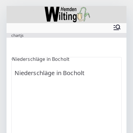
Zum
Inhalt
springen
www.wilting.org
chartjs
Niederschläge in Bocholt