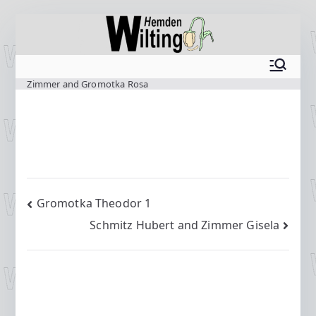
Zum
Inhalt
springen
www.wilting.org
Zimmer and Gromotka Rosa
Beitragsnavigation
Gromotka Theodor 1
Schmitz Hubert and Zimmer Gisela