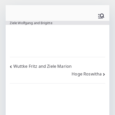
Zum
Inhalt
www.wilting.org
springen
Ziele Wolfgang and Brigitte
Beitragsnavigation
Wuttke Fritz and Ziele Marion
Hoge Roswitha