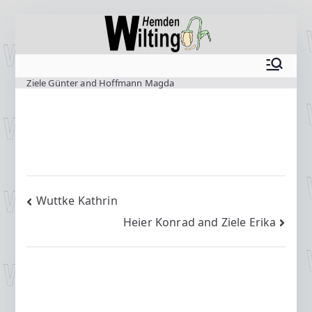
Zum
Inhalt
springen
www.wilting.org
Ziele Günter and Hoffmann Magda
Beitragsnavigation
Wuttke Kathrin
Heier Konrad and Ziele Erika