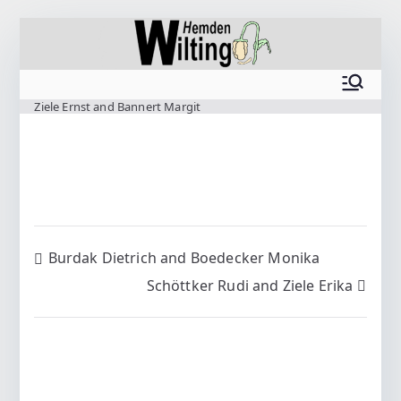
Zum
Inhalt
springen
www.wilting.org
Ziele Ernst and Bannert Margit
Beitragsnavigation
Burdak Dietrich and Boedecker Monika
Schöttker Rudi and Ziele Erika