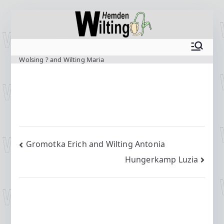
Zum
Inhalt
springen
www.wilting.org
Wolsing ? and Wilting Maria
Beitragsnavigation
Gromotka Erich and Wilting Antonia
Hungerkamp Luzia