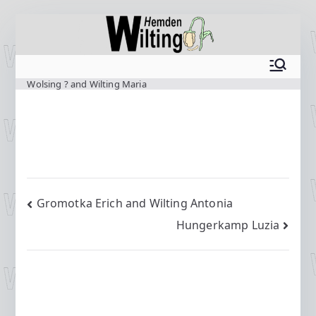
Zum
Inhalt
springen
www.wilting.org
Wolsing ? and Wilting Maria
Beitragsnavigation
Gromotka Erich and Wilting Antonia
Hungerkamp Luzia