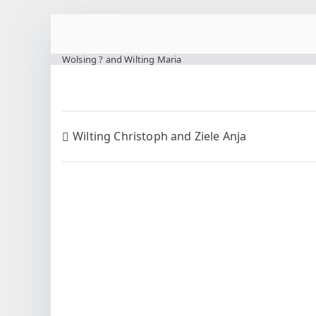
Zum
Inhalt
www.wilting.org
Wolsing ? and Wilting Maria
springen
Beitragsnavigation
Wilting Christoph and Ziele Anja