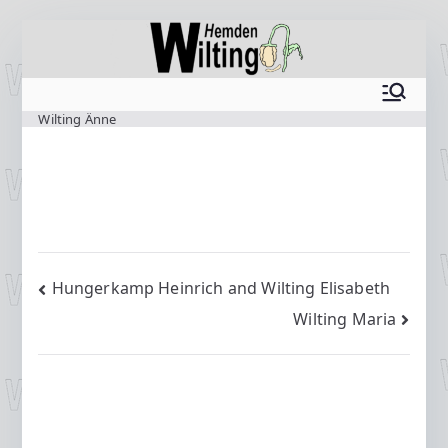
Zum
Inhalt
springen
www.wilting.org
Wilting Änne
Beitragsnavigation
Hungerkamp Heinrich and Wilting Elisabeth
Wilting Maria