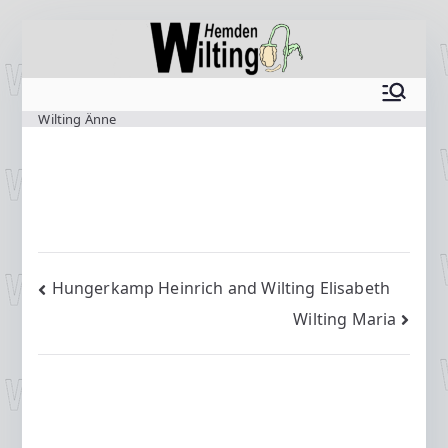
Zum
Inhalt
springen
www.wilting.org
Wilting Änne
Beitragsnavigation
Hungerkamp Heinrich and Wilting Elisabeth
Wilting Maria