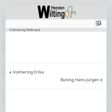
Zum
Inhalt
springen
www.wilting.org
Volmering Waltraud
Beitragsnavigation
Volmering Erika
Büning Hans-Jürgen