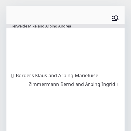
Zum
Inhalt
www.wilting.org
springen
Terweide Mike and Arping Andrea
Beitragsnavigation
Borgers Klaus and Arping Marieluise
Zimmermann Bernd and Arping Ingrid