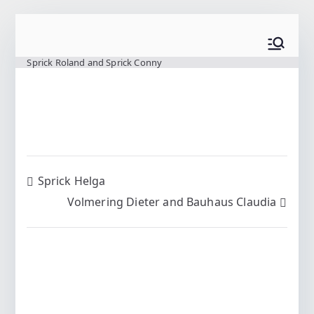
Zum
Inhalt
www.wilting.org
springen
Sprick Roland and Sprick Conny
Beitragsnavigation
Sprick Helga
Volmering Dieter and Bauhaus Claudia