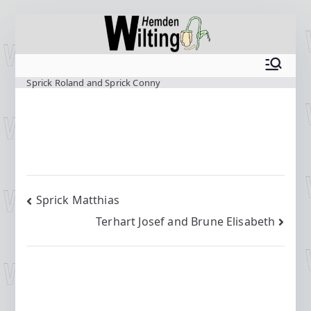
Zum
Inhalt
springen
www.wilting.org
Sprick Roland and Sprick Conny
Beitragsnavigation
Sprick Matthias
Terhart Josef and Brune Elisabeth