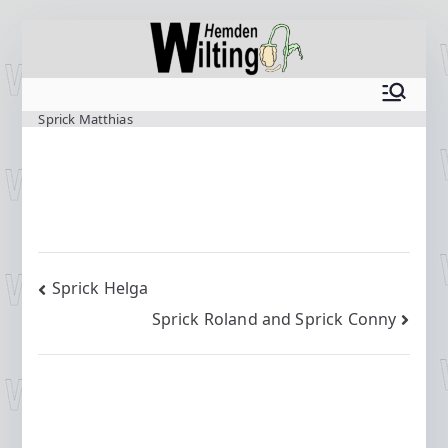
Zum
Inhalt
springen
www.wilting.org
Sprick Matthias
Beitragsnavigation
Sprick Helga
Sprick Roland and Sprick Conny