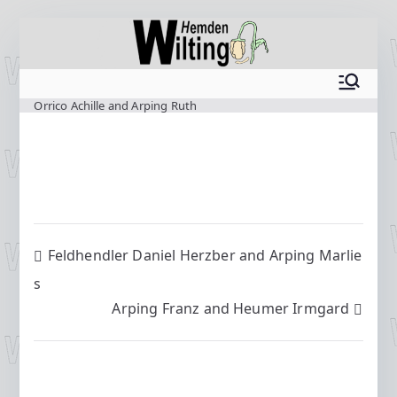
Zum
Inhalt
springen
www.wilting.org
Orrico Achille and Arping Ruth
Beitragsnavigation
Feldhendler Daniel Herzber and Arping Marlie
s
Arping Franz and Heumer Irmgard