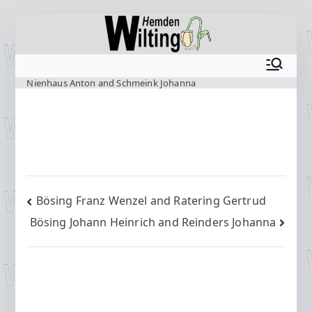
Zum
Inhalt
springen
www.wilting.org
Nienhaus Anton and Schmeink Johanna
Beitragsnavigation
Bösing Franz Wenzel and Ratering Gertrud
Bösing Johann Heinrich and Reinders Johanna