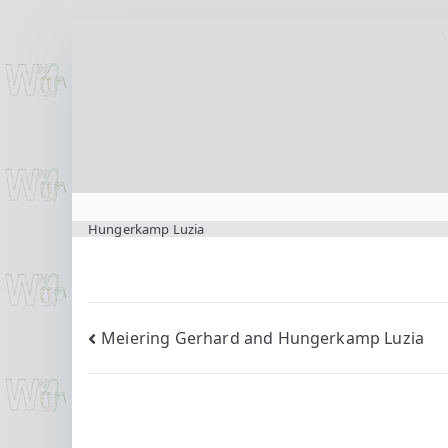
Zum
Inhalt
springen
www.wilting.org
Hungerkamp Luzia
Beitragsnavigation
Meiering Gerhard and Hungerkamp Luzia