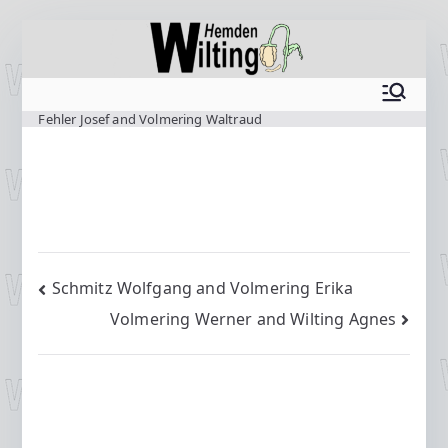
Zum
Inhalt
springen
www.wilting.org
Fehler Josef and Volmering Waltraud
Beitragsnavigation
Schmitz Wolfgang and Volmering Erika
Volmering Werner and Wilting Agnes