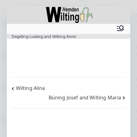
Zum
Inhalt
springen
www.wilting.org
Degeling Ludwig and Wilting Änne
Beitragsnavigation
Wilting Alina
Büning Josef and Wilting Maria