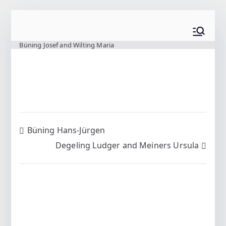
Zum
Inhalt
www.wilting.org
springen
Büning Josef and Wilting Maria
Beitragsnavigation
Büning Hans-Jürgen
Degeling Ludger and Meiners Ursula