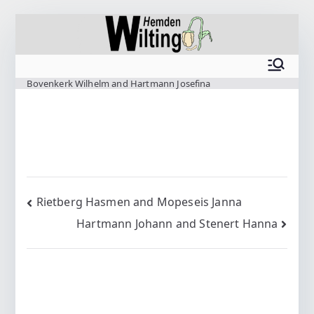
Zum
Inhalt
springen
www.wilting.org
Bovenkerk Wilhelm and Hartmann Josefina
Beitragsnavigation
Rietberg Hasmen and Mopeseis Janna
Hartmann Johann and Stenert Hanna