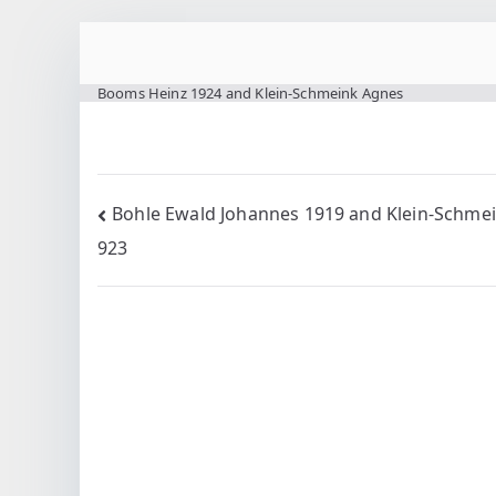
Zum
Inhalt
www.wilting.org
Booms Heinz 1924 and Klein-Schmeink Agnes
springen
Beitragsnavigation
Bohle Ewald Johannes 1919 and Klein-Schmei
923