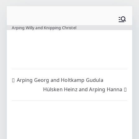
Zum
Inhalt
www.wilting.org
springen
Arping Willy and Knipping Christel
Beitragsnavigation
Arping Georg and Holtkamp Gudula
Hülsken Heinz and Arping Hanna