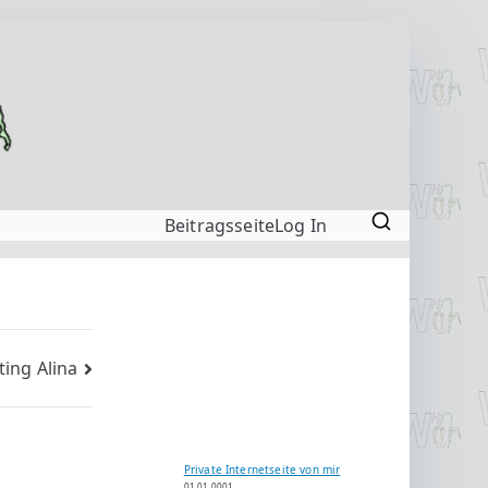
Beitragsseite
Log In
ting Alina
Private Internetseite von mir
01.01.0001