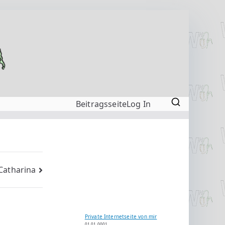
Beitragsseite
Log In
Catharina
Private Internetseite von mir
01.01.0001